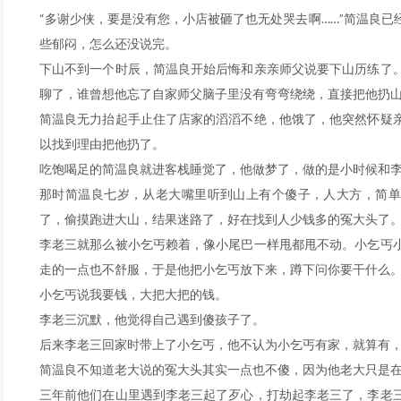
“多谢少侠，要是没有您，小店被砸了也无处哭去啊……”简温良
些郁闷，怎么还没说完。
下山不到一个时辰，简温良开始后悔和亲亲师父说要下山历练了
聊了，谁曾想他忘了自家师父脑子里没有弯弯绕绕，直接把他扔
简温良无力抬起手止住了店家的滔滔不绝，他饿了，他突然怀疑
以找到理由把他扔了。
吃饱喝足的简温良就进客栈睡觉了，他做梦了，做的是小时候和
那时简温良七岁，从老大嘴里听到山上有个傻子，人大方，简单
了，偷摸跑进大山，结果迷路了，好在找到人少钱多的冤大头了
李老三就那么被小乞丐赖着，像小尾巴一样甩都甩不动。小乞丐
走的一点也不舒服，于是他把小乞丐放下来，蹲下问你要干什么
小乞丐说我要钱，大把大把的钱。
李老三沉默，他觉得自己遇到傻孩子了。
后来李老三回家时带上了小乞丐，他不认为小乞丐有家，就算有
简温良不知道老大说的冤大头其实一点也不傻，因为他老大只是
三年前他们在山里遇到李老三起了歹心，打劫起李老三了，李老