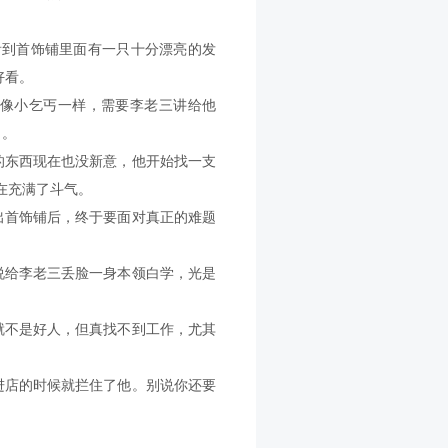
看到首饰铺里面有一只十分漂亮的发
好看。
像小乞丐一样，需要李老三讲给他
了。
的东西现在也没新意，他开始找一支
在充满了斗气。
出首饰铺后，终于要面对真正的难题
说给李老三丢脸一身本领白学，光是
就不是好人，但真找不到工作，尤其
进店的时候就拦住了他。别说你还要