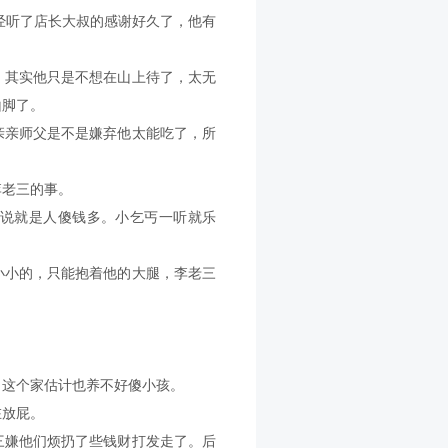
已经听了店长大叔的感谢好久了，他有
。其实他只是不想在山上待了，太无
山脚了。
亲亲师父是不是嫌弃他太能吃了，所
李老三的事。
说就是人傻钱多。小乞丐一听就乐
。
小小的，只能抱着他的大腿，李老三
。
，这个家估计也养不好傻小孩。
在放屁。
三嫌他们烦扔了些钱财打发走了。后